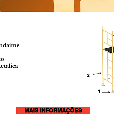
andaime
to
etalica
MAIS INFORMAÇÕES